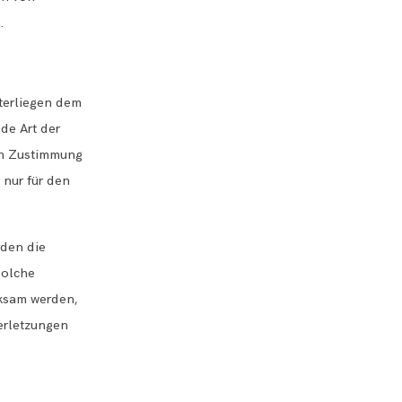
.
nterliegen dem
ede Art der
hen Zustimmung
 nur für den
rden die
solche
rksam werden,
erletzungen