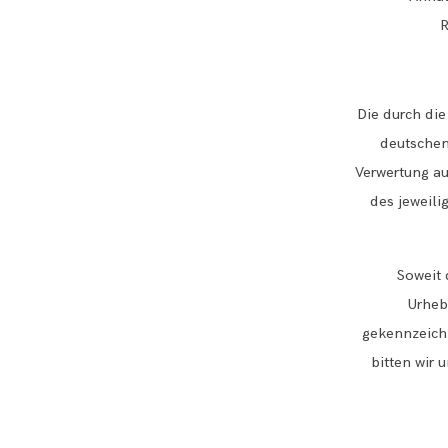
R
Die durch die
deutschen 
Verwertung au
des jeweili
Soweit 
Urheb
gekennzeichn
bitten wir