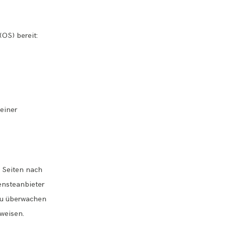
(OS) bereit:
 einer
n Seiten nach
ensteanbieter
 zu überwachen
nweisen.