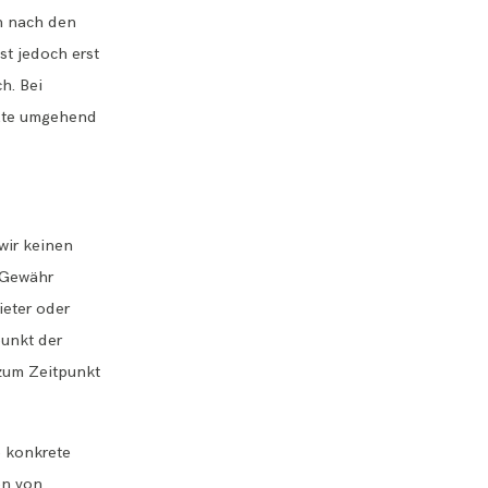
n nach den
st jedoch erst
h. Bei
alte umgehend
wir keinen
e Gewähr
ieter oder
punkt der
 zum Zeitpunkt
e konkrete
en von