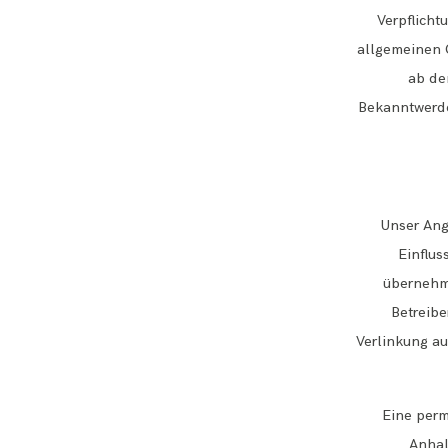
Verpflich
allgemeinen G
ab de
Bekanntwerde
Unser Ang
Einflus
übernehme
Betreibe
Verlinkung au
Eine perm
Anhal